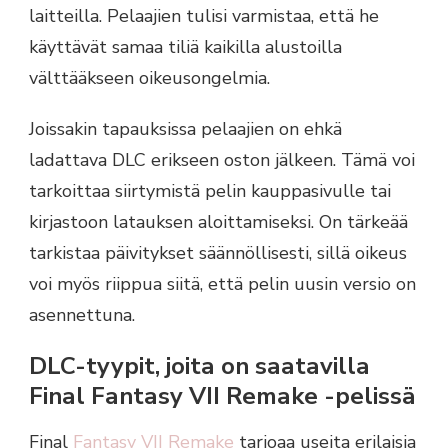
laitteilla. Pelaajien tulisi varmistaa, että he
käyttävät samaa tiliä kaikilla alustoilla
välttääkseen oikeusongelmia.
Joissakin tapauksissa pelaajien on ehkä
ladattava DLC erikseen oston jälkeen. Tämä voi
tarkoittaa siirtymistä pelin kauppasivulle tai
kirjastoon latauksen aloittamiseksi. On tärkeää
tarkistaa päivitykset säännöllisesti, sillä oikeus
voi myös riippua siitä, että pelin uusin versio on
asennettuna.
DLC-tyypit, joita on saatavilla
Final Fantasy VII Remake -pelissä
Final
Fantasy VII Remake
tarjoaa useita erilaisia