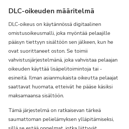
DLC-oikeuden määritelmä
DLC-oikeus on käytännössä digitaalinen
omistusoikeusmalli, joka myöntää pelaajille
pääsyn tiettyyn sisältöön sen jälkeen, kun he
ovat suorittaneet oston. Se toimii
vahvistusjärjestelmänä, joka vahvistaa pelaajan
oikeuden käyttää lisäpelitoimintoja tai -
esineitä. Ilman asianmukaista oikeutta pelaajat
saattavat huomata, etteivät he pääse käsiksi
maksamaansa sisältöön.
Tämä järjestelmä on ratkaisevan tärkeä
saumattoman pelielämyksen ylläpitämiseksi,
sillä se estää ongelmat, jotka liittyvät