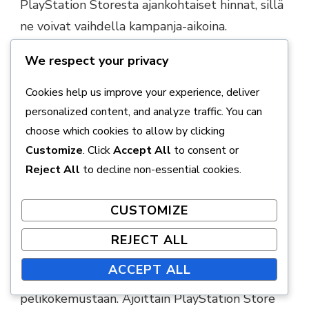
PlayStation Storesta ajankohtaiset hinnat, sillä
ne voivat vaihdella kampanja-aikoina.
We respect your privacy
Esimerkiksi Intermission DLC, joka lisää uuden
tarinajakson, jossa esiintyy Yuffie, maksaa noin
Cookies help us improve your experience, deliver
20 USD. Lisäkosmetiikkapaketit tai hahmojen
personalized content, and analyze traffic. You can
parannukset voivat olla saatavilla
choose which cookies to allow by clicking
alhaisemmilla hinnoilla, usein noin 10 USD.
Customize
. Click
Accept All
to consent or
Reject All
to decline non-essential cookies.
Paketit ja erikoistarjoukset DLC-
ostoille
CUSTOMIZE
Paketit ja erikoistarjoukset voivat tarjota
REJECT ALL
merkittäviä säästöjä pelaajille, jotka haluavat
ACCEPT ALL
parantaa Final Fantasy VII Remake -
pelikokemustaan. Ajoittain PlayStation Store