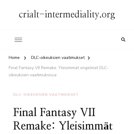
crialt-intermediality.org
Home
DLC-oikeuksien vaatimukset
Final Fantasy VII Remake: Yleisimmät ongelmat DLC-
oikeuksien vaatimuksissa
DLC-OIKEUKSIEN VAATIMUKSET
Final Fantasy VII
Remake: Yleisimmät