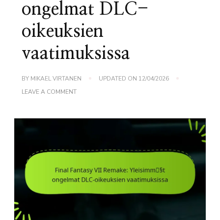
ongelmat DLC-
oikeuksien
vaatimuksissa
BY
MIKAEL VIRTANEN
UPDATED ON
12/04/2026
ON
LEAVE A COMMENT
FINAL
FANTASY
VII
REMAKE:
YLEISIMMÄT
ONGELMAT
DLC-
OIKEUKSIEN
VAATIMUKSISSA